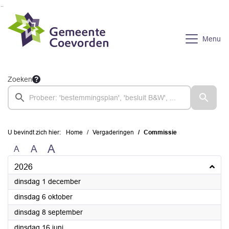
Ga naar de inhoud van deze pagina
Ga naar het zoeken
Ga naar het menu
Menu
Zoeken
U bevindt zich hier:
Home
Vergaderingen
Commissie
A
A
A
2026
2026
dinsdag 1 december
2026
dinsdag 6 oktober
2026
dinsdag 8 september
2026
dinsdag 16 juni