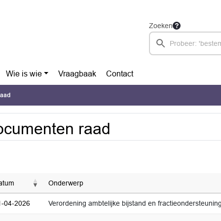
Zoeken
Wie is wie
Vraagbaak
Contact
raad
ocumenten raad
atum
Onderwerp
1-04-2026
Verordening ambtelijke bijstand en fractieondersteuni