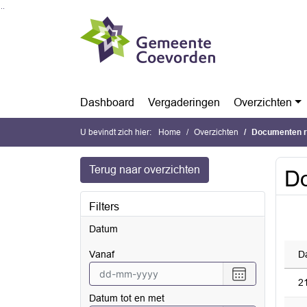
Ga naar de inhoud van deze pagina
Ga naar het zoeken
Ga naar het menu
Dashboard
Vergaderingen
Overzichten
U bevindt zich hier:
Home
Overzichten
Documenten 
Terug naar overzichten
D
Filters
Datum
vanaf
D
Selecteer
2
een
Datum tot en met
datum