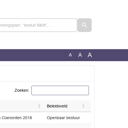
A
A
A
Zoeken:
Beleidsveld
ng Coevorden 2018
Openbaar bestuur