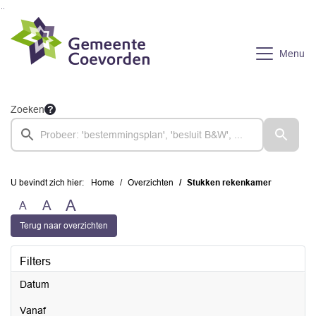
Ga naar de inhoud van deze pagina
Ga naar het zoeken
Ga naar het menu
Menu
Zoeken
U bevindt zich hier:
Home
Overzichten
Stukken rekenkamer
A
A
A
Terug naar overzichten
Filters
Datum
vanaf