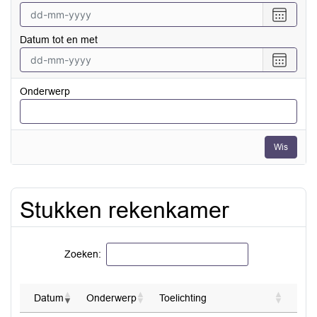
Selecte
een
Datum tot en met
datum
vanaf
Selecte
een
datum
Onderwerp
tot
en
met
Wis
Stukken rekenkamer
Zoeken:
Datum
Onderwerp
Toelichting