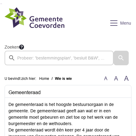
Ga naar de inhoud van deze pagina
Ga naar het zoeken
Ga naar het menu
Menu
Zoeken
A
A
A
U bevindt zich hier:
Home
Wie is wie
Gemeenteraad
De gemeenteraad is het hoogste bestuursorgaan in de
gemeente. De gemeenteraad geeft aan wat er in een
gemeente moet gebeuren en ziet toe op het werk van de
burgemeester en de wethouders.
De gemeenteraad wordt één keer per 4 jaar door de