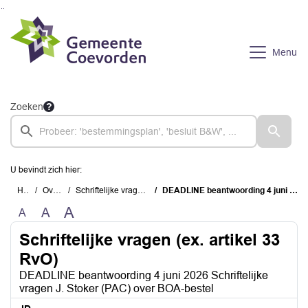
Ga naar de inhoud van deze pagina
Ga naar het zoeken
Ga naar het menu
Menu
Zoeken
U bevindt zich hier:
Home
Overzichten
Schriftelijke vragen (ex. artikel 33 RvO)
DEADLINE beantwoording 4 juni 2026 Schriftelijke vragen J. Stoker (PAC) over BOA-bestel
A
A
A
Schriftelijke vragen (ex. artikel 33
RvO)
DEADLINE beantwoording 4 juni 2026 Schriftelijke
vragen J. Stoker (PAC) over BOA-bestel