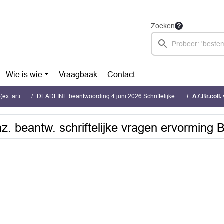
Zoeken
Wie is wie
Vraagbaak
Contact
ikel 33 RvO)
DEADLINE beantwoording 4 juni 2026 Schriftelijke vragen J. Stoker (PAC) over BOA-bestel
A7.Br.coll. verz.2
nz. beantw. schriftelijke vragen ervorming