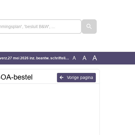
A
A
A
7 mei 2026 inz. beantw. schriftelijke vragen ervorming BOA-bestel
 BOA-bestel
Vorige pagina