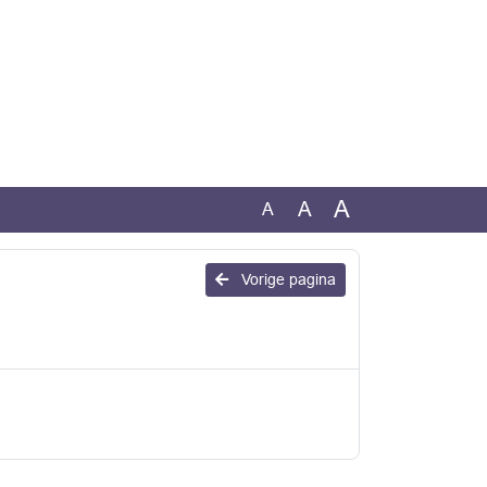
A
A
A
Vorige pagina