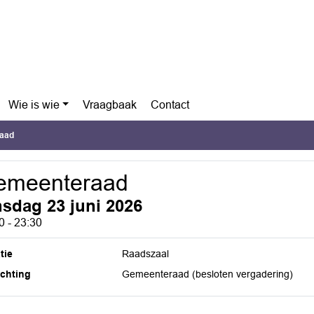
Wie is wie
Vraagbaak
Contact
aad
emeenteraad
nsdag 23 juni 2026
0 - 23:30
tie
Raadszaal
ichting
Gemeenteraad (besloten vergadering)