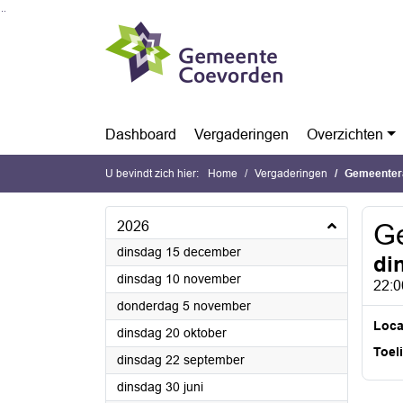
Ga naar de inhoud van deze pagina
Ga naar het zoeken
Ga naar het menu
Dashboard
Vergaderingen
Overzichten
U bevindt zich hier:
Home
Vergaderingen
Gemeenter
2026
G
2026
dinsdag 15 december
di
2026
dinsdag 10 november
22:0
2026
donderdag 5 november
Loca
2026
dinsdag 20 oktober
Toel
2026
dinsdag 22 september
2026
dinsdag 30 juni