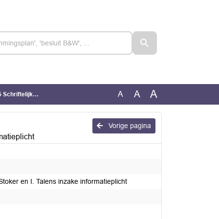
A
A
A
nzake informatieplicht
Vorige pagina
atieplicht
oker en I. Talens inzake informatieplicht