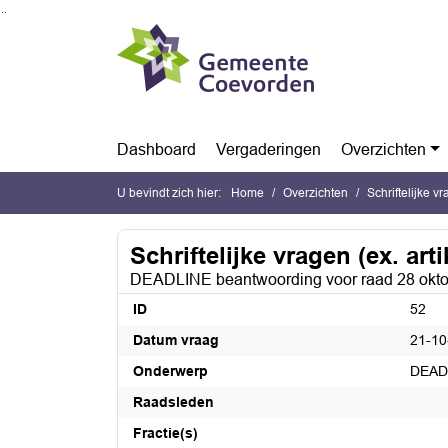
Ga naar de inhoud van deze pagina
Ga naar het zoeken
Ga naar het menu
Dashboard
Vergaderingen
Overzichten
U bevindt zich hier:
Home
Overzichten
Schriftelijke v
Schriftelijke vragen (ex. art
DEADLINE beantwoording voor raad 28 oktober 
ID
52
Datum vraag
21-10
Onderwerp
DEADL
Raadsleden
Fractie(s)