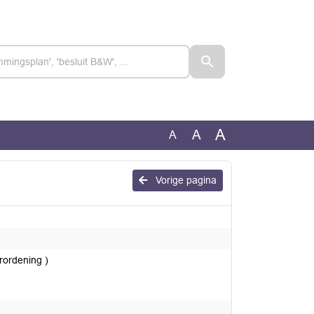
A
A
A
Vorige pagina
rordening )