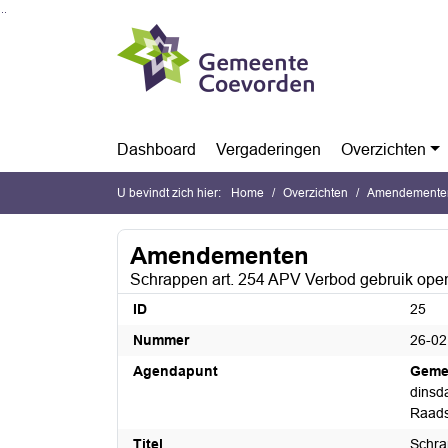
Ga naar de inhoud van deze pagina
Ga naar het zoeken
Ga naar het menu
Dashboard
Vergaderingen
Overzichten
U bevindt zich hier:
Home
Overzichten
Amendemente
Amendementen
Schrappen art. 254 APV Verbod gebruik open
ID
25
Nummer
26-02
Agendapunt
Geme
dinsda
Raads
Titel
Schra