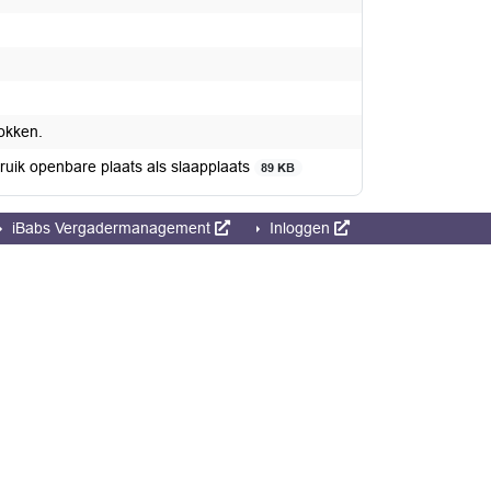
okken.
ik openbare plaats als slaapplaats
89 KB
iBabs Vergadermanagement
Inloggen