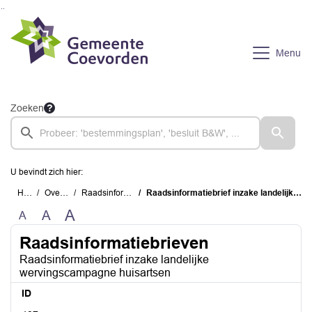
Ga naar de inhoud van deze pagina
Ga naar het zoeken
Ga naar het menu
Menu
Zoeken
U bevindt zich hier:
Home
Overzichten
Raadsinformatiebrieven
Raadsinformatiebrief inzake landelijke wervingscampagne huisartsen
A
A
A
Raadsinformatiebrieven
Raadsinformatiebrief inzake landelijke
wervingscampagne huisartsen
ID