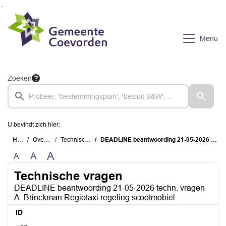
Ga naar de inhoud van deze pagina
Ga naar het zoeken
Ga naar het menu
Menu
Zoeken
U bevindt zich hier:
Home
Overzichten
Technische vragen
DEADLINE beantwoording 21-05-2026 techn. vragen A. Brinckman Regiotaxi regeling scootmobiel
A
A
A
Technische vragen
DEADLINE beantwoording 21-05-2026 techn. vragen
A. Brinckman Regiotaxi regeling scootmobiel
ID