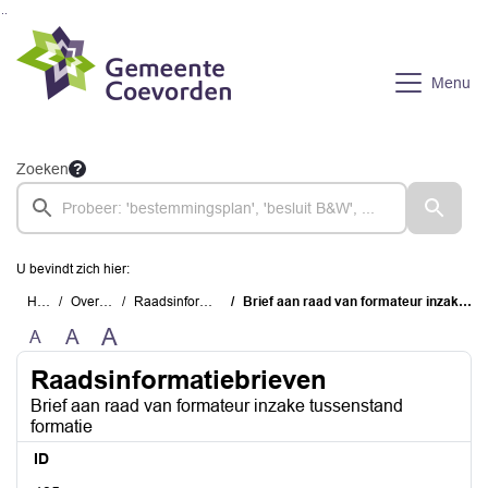
Ga naar de inhoud van deze pagina
Ga naar het zoeken
Ga naar het menu
Menu
Zoeken
U bevindt zich hier:
Home
Overzichten
Raadsinformatiebrieven
Brief aan raad van formateur inzake tussenstand formatie
A
A
A
Raadsinformatiebrieven
Brief aan raad van formateur inzake tussenstand
formatie
ID