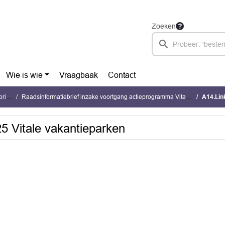
Zoeken
Wie is wie
Vraagbaak
Contact
ven
Raadsinformatiebrief inzake voortgang actieprogramma Vitale vakantieparken
A14.Link 
5 Vitale vakantieparken