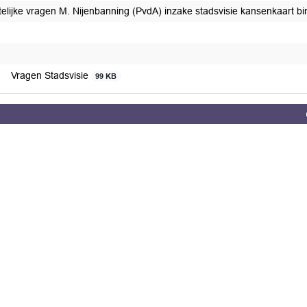
ftelijke vragen M. Nijenbanning (PvdA) inzake stadsvisie kansenkaart b
t afgedaan
Vragen Stadsvisie
99 KB