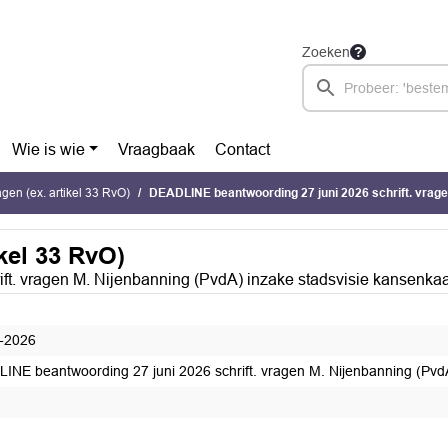
Zoeken
Wie is wie
Vraagbaak
Contact
ragen (ex. artikel 33 RvO)
DEADLINE beantwoording 27 juni 2026 schrift. vragen M. Nijenbanning (PvdA) inzake stadsvisie 
ikel 33 RvO)
t. vragen M. Nijenbanning (PvdA) inzake stadsvisie kansenkaa
-2026
INE beantwoording 27 juni 2026 schrift. vragen M. Nijenbanning (PvdA