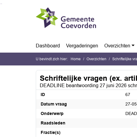
Ga naar de inhoud van deze pagina
Ga naar het zoeken
Ga naar het menu
Dashboard
Vergaderingen
Overzichten
U bevindt zich hier:
Home
Overzichten
Schriftelijke v
Schriftelijke vragen (ex. art
DEADLINE beantwoording 27 juni 2026 schrif
ID
67
Datum vraag
27-05
Onderwerp
DEADL
Raadsleden
Fractie(s)