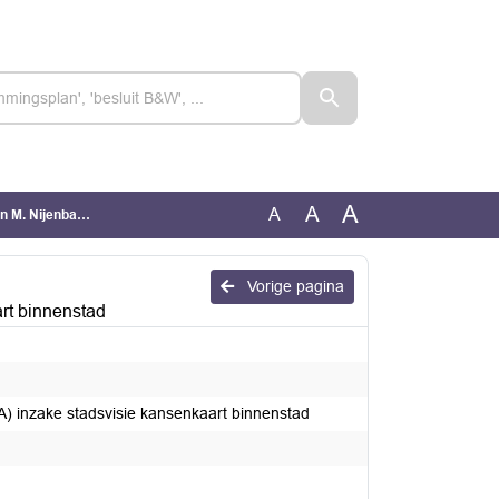
A
A
A
kansenkaart binnenstad
Vorige pagina
rt binnenstad
) inzake stadsvisie kansenkaart binnenstad