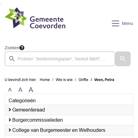
Ga naar de inhoud van deze pagina
Ga naar het zoeken
Ga naar het menu
Menu
Zoeken
U bevindt zich hier:
Home
Wie is wie
Griffie
Veen, Petra
A
A
A
Categorieën
Gemeenteraad
Burgercommissieleden
College van Burgemeester en Wethouders