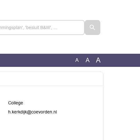
A
A
A
College
h.kerkdijk@coevorden.nl