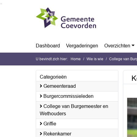
Ga naar de inhoud van deze pagina
Ga naar het zoeken
Ga naar het menu
Dashboard
Vergaderingen
Overzichten
U bevindt zich hier:
Home
Wie is wie
College van Bu
K
Categorieën
Gemeenteraad
Burgercommissieleden
College van Burgemeester en
Wethouders
Griffie
Rekenkamer