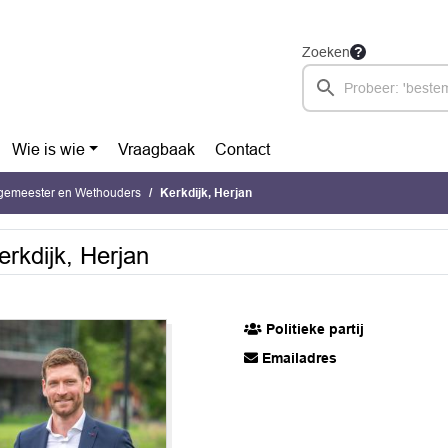
Zoeken
Wie is wie
Vraagbaak
Contact
rgemeester en Wethouders
Kerkdijk, Herjan
erkdijk, Herjan
Politieke partij
Emailadres