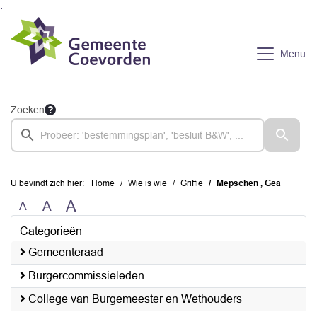
Ga naar de inhoud van deze pagina
Ga naar het zoeken
Ga naar het menu
Menu
Zoeken
U bevindt zich hier:
Home
Wie is wie
Griffie
Mepschen , Gea
A
A
A
Categorieën
Gemeenteraad
Burgercommissieleden
College van Burgemeester en Wethouders