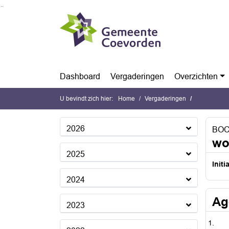
Ga naar de inhoud van deze pagina
Ga naar het zoeken
Ga naar het menu
Dashboard
Vergaderingen
Overzichten
U bevindt zich hier:
Home
Vergaderingen
2026
BOC
wo
2025
Initi
2024
Ag
2023