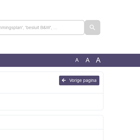
A
A
A
Vorige pagina