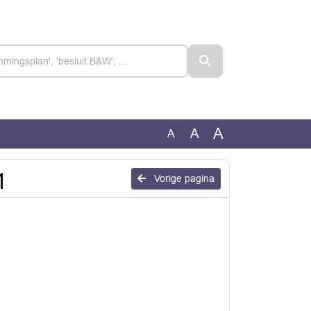
A
A
A
1
Vorige pagina