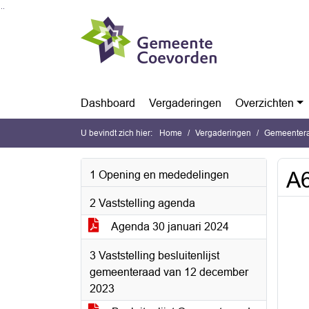
Ga naar de inhoud van deze pagina
Ga naar het zoeken
Ga naar het menu
Dashboard
Vergaderingen
Overzichten
U bevindt zich hier:
Home
Vergaderingen
Gemeentera
A6
1 Opening en mededelingen
2 Vaststelling agenda
Agenda 30 januari 2024
3 Vaststelling besluitenlijst
gemeenteraad van 12 december
2023