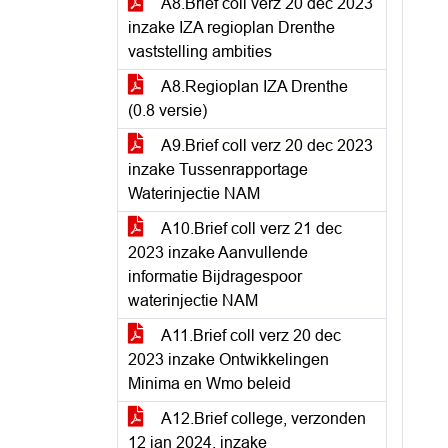
A8.Brief coll verz 20 dec 2023
inzake IZA regioplan Drenthe
vaststelling ambities
A8.Regioplan IZA Drenthe
(0.8 versie)
A9.Brief coll verz 20 dec 2023
inzake Tussenrapportage
Waterinjectie NAM
A10.Brief coll verz 21 dec
2023 inzake Aanvullende
informatie Bijdragespoor
waterinjectie NAM
A11.Brief coll verz 20 dec
2023 inzake Ontwikkelingen
Minima en Wmo beleid
A12.Brief college, verzonden
12 jan 2024, inzake