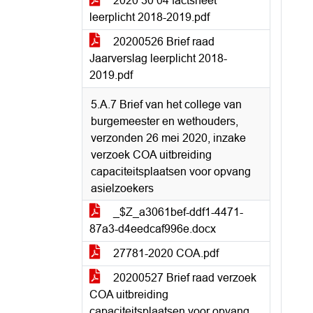
2020 30 04 factsheet
leerplicht 2018-2019.pdf
20200526 Brief raad
Jaarverslag leerplicht 2018-
2019.pdf
5.A.7 Brief van het college van
burgemeester en wethouders,
verzonden 26 mei 2020, inzake
verzoek COA uitbreiding
capaciteitsplaatsen voor opvang
asielzoekers
_$Z_a3061bef-ddf1-4471-
87a3-d4eedcaf996e.docx
27781-2020 COA.pdf
20200527 Brief raad verzoek
COA uitbreiding
capaciteitsplaatsen voor opvang