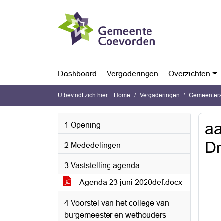
Ga naar de inhoud van deze pagina
Ga naar het zoeken
Ga naar het menu
Dashboard
Vergaderingen
Overzichten
U bevindt zich hier:
Home
Vergaderingen
Gemeentera
aa
1 Opening
Dr
2 Mededelingen
3 Vaststelling agenda
Agenda 23 juni 2020def.docx
4 Voorstel van het college van
burgemeester en wethouders