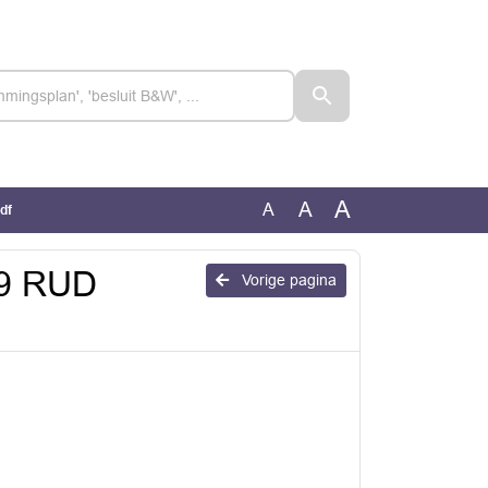
A
A
A
df
19 RUD
Vorige pagina