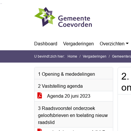
Ga naar de inhoud van deze pagina
Ga naar het zoeken
Ga naar het menu
Dashboard
Vergaderingen
Overzichten
U bevindt zich hier:
Home
Vergaderingen
Gemeentera
2.
1 Opening & mededelingen
on
2 Vaststelling agenda
Agenda 20 juni 2023
3 Raadsvoorstel onderzoek
geloofsbrieven en toelating nieuw
raadslid