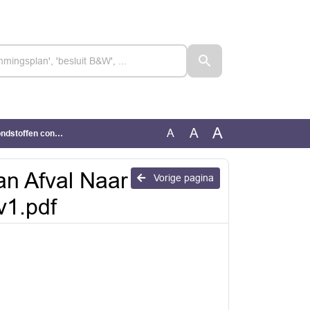
A
A
A
tdef 11 mei_v1.pdf
n Afval Naar
Vorige pagina
v1.pdf