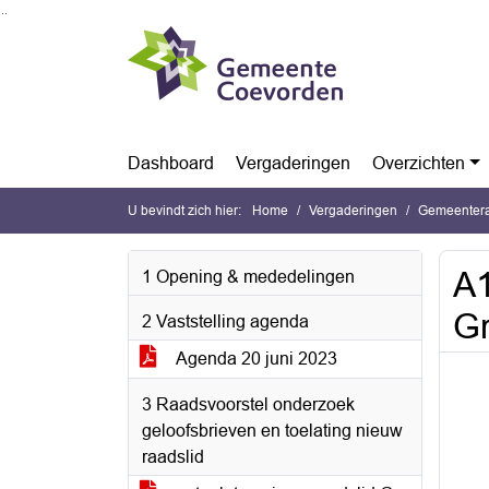
Ga naar de inhoud van deze pagina
Ga naar het zoeken
Ga naar het menu
Dashboard
Vergaderingen
Overzichten
U bevindt zich hier:
Home
Vergaderingen
Gemeentera
A1
1 Opening & mededelingen
Gr
2 Vaststelling agenda
Agenda 20 juni 2023
3 Raadsvoorstel onderzoek
geloofsbrieven en toelating nieuw
raadslid