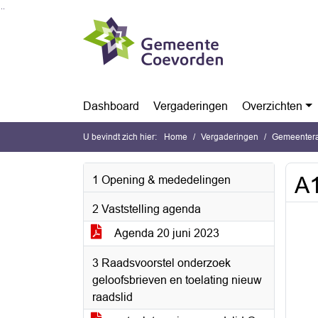
Ga naar de inhoud van deze pagina
Ga naar het zoeken
Ga naar het menu
Dashboard
Vergaderingen
Overzichten
U bevindt zich hier:
Home
Vergaderingen
Gemeentera
A1
1 Opening & mededelingen
2 Vaststelling agenda
Agenda 20 juni 2023
3 Raadsvoorstel onderzoek
geloofsbrieven en toelating nieuw
raadslid