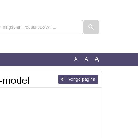
A
A
A
-model
Vorige pagina