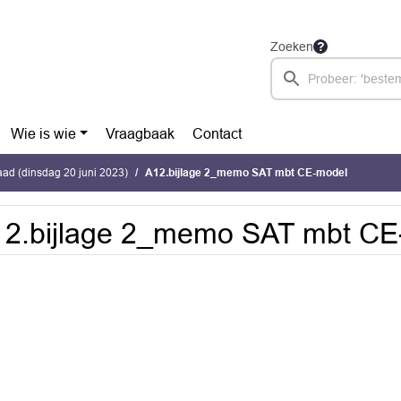
Zoeken
Wie is wie
Vraagbaak
Contact
ad (dinsdag 20 juni 2023)
A12.bijlage 2_memo SAT mbt CE-model
2.bijlage 2_memo SAT mbt CE