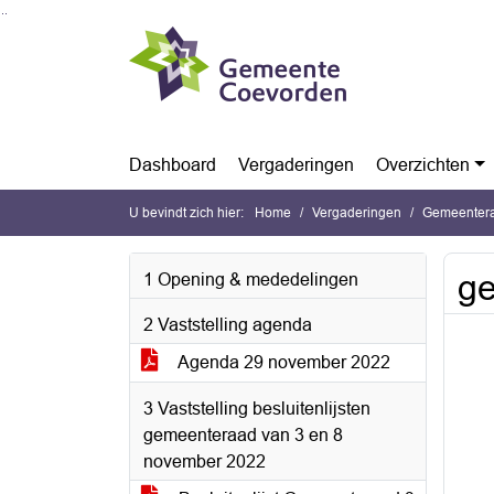
Ga naar de inhoud van deze pagina
Ga naar het zoeken
Ga naar het menu
Dashboard
Vergaderingen
Overzichten
U bevindt zich hier:
Home
Vergaderingen
Gemeentera
ge
1 Opening & mededelingen
2 Vaststelling agenda
Agenda 29 november 2022
3 Vaststelling besluitenlijsten
gemeenteraad van 3 en 8
november 2022