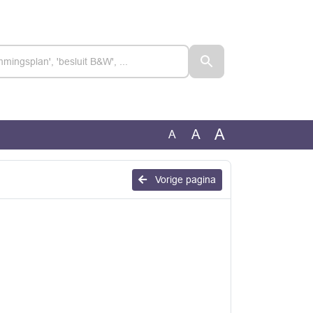
A
A
A
Vorige pagina