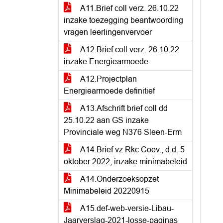
A11.Brief coll verz. 26.10.22
inzake toezegging beantwoording
vragen leerlingenvervoer
A12.Brief coll verz. 26.10.22
inzake Energiearmoede
A12.Projectplan
Energiearmoede definitief
A13.Afschrift brief coll dd
25.10.22 aan GS inzake
Provinciale weg N376 Sleen-Erm
A14.Brief vz Rkc Coev., d.d. 5
oktober 2022, inzake minimabeleid
A14.Onderzoeksopzet
Minimabeleid 20220915
A15.def-web-versie-Libau-
Jaarverslag-2021-losse-paginas