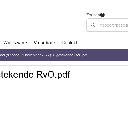
Zoeken
Wie is wie
Vraagbaak
Contact
ad (dinsdag 29 november 2022)
getekende RvO.pdf
tekende RvO.pdf