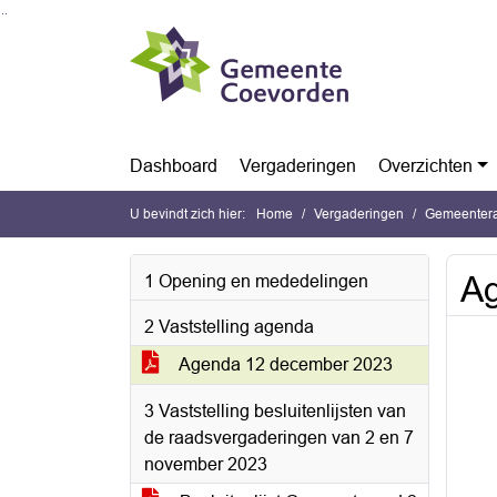
Ga naar de inhoud van deze pagina
Ga naar het zoeken
Ga naar het menu
Dashboard
Vergaderingen
Overzichten
U bevindt zich hier:
Home
Vergaderingen
Gemeentera
A
1 Opening en mededelingen
2 Vaststelling agenda
Agenda 12 december 2023
3 Vaststelling besluitenlijsten van
de raadsvergaderingen van 2 en 7
november 2023