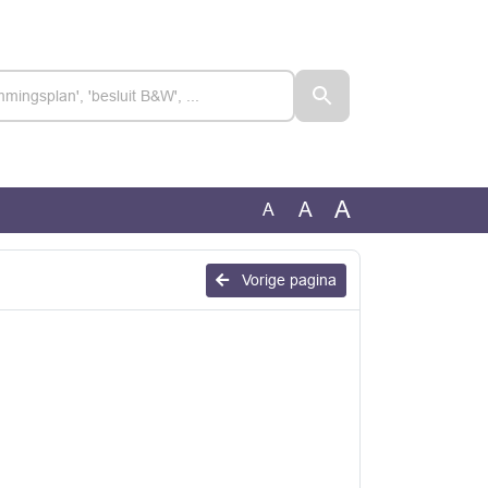
A
A
A
Vorige pagina