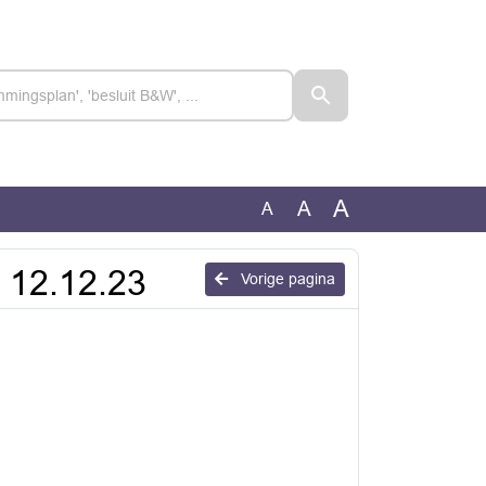
A
A
A
 12.12.23
Vorige pagina