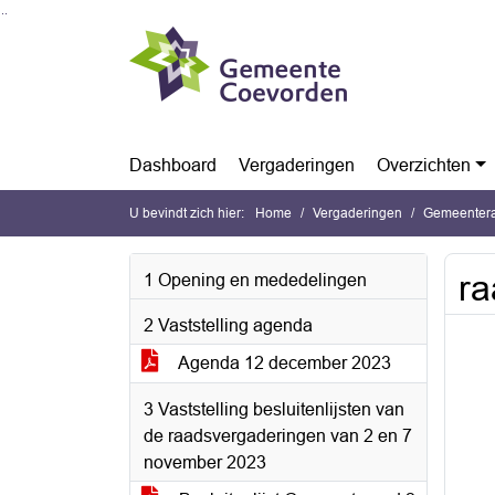
Ga naar de inhoud van deze pagina
Ga naar het zoeken
Ga naar het menu
Dashboard
Vergaderingen
Overzichten
U bevindt zich hier:
Home
Vergaderingen
Gemeentera
ra
1 Opening en mededelingen
2 Vaststelling agenda
Agenda 12 december 2023
3 Vaststelling besluitenlijsten van
de raadsvergaderingen van 2 en 7
november 2023