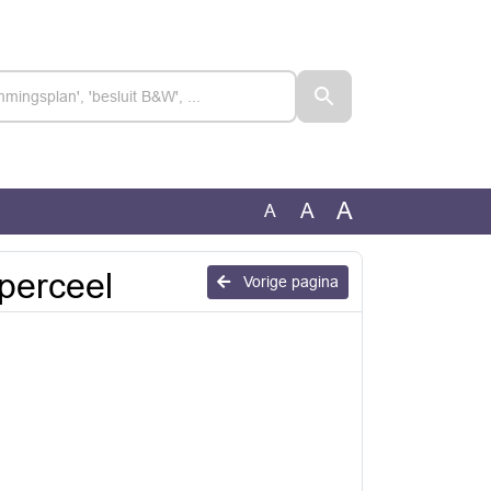
A
A
A
perceel
Vorige pagina