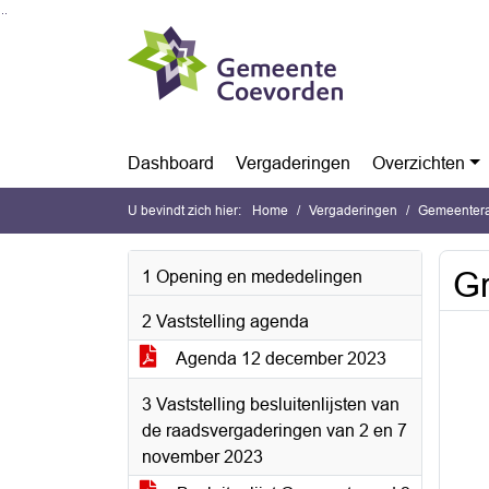
Ga naar de inhoud van deze pagina
Ga naar het zoeken
Ga naar het menu
Dashboard
Vergaderingen
Overzichten
U bevindt zich hier:
Home
Vergaderingen
Gemeentera
Gr
1 Opening en mededelingen
2 Vaststelling agenda
Agenda 12 december 2023
3 Vaststelling besluitenlijsten van
de raadsvergaderingen van 2 en 7
november 2023