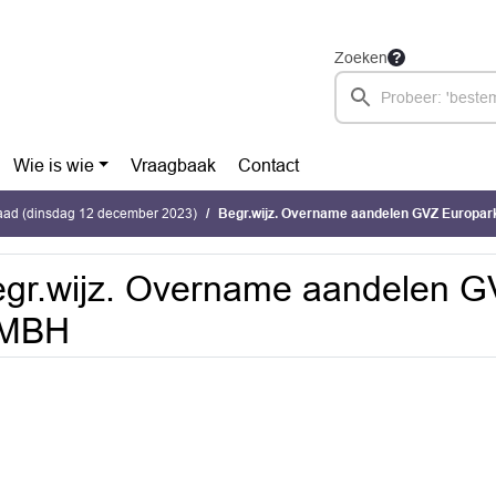
Zoeken
Wie is wie
Vraagbaak
Contact
ad (dinsdag 12 december 2023)
Begr.wijz. Overname aandelen GVZ Europa
gr.wijz. Overname aandelen G
MBH