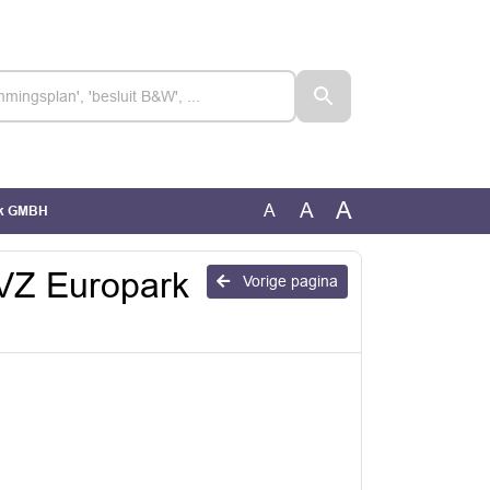
A
A
A
rk GMBH
VZ Europark
Vorige pagina