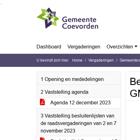
Ga naar de inhoud van deze pagina
Ga naar het zoeken
Ga naar het menu
Dashboard
Vergaderingen
Overzichten
U bevindt zich hier:
Home
Vergaderingen
Gemeentera
Be
1 Opening en mededelingen
G
2 Vaststelling agenda
Agenda 12 december 2023
3 Vaststelling besluitenlijsten van
de raadsvergaderingen van 2 en 7
november 2023