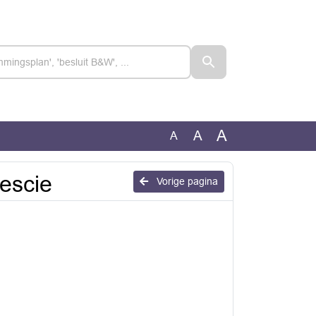
A
A
A
escie
Vorige pagina