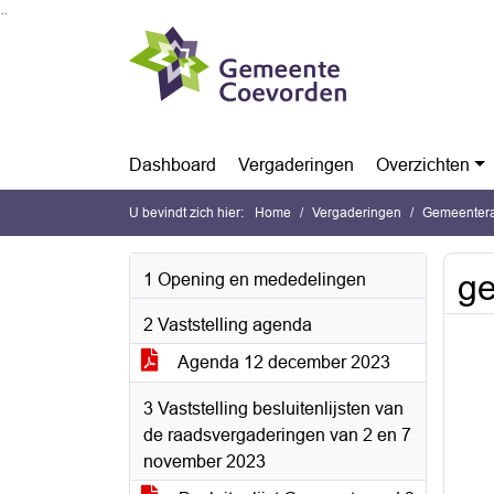
Ga naar de inhoud van deze pagina
Ga naar het zoeken
Ga naar het menu
Dashboard
Vergaderingen
Overzichten
U bevindt zich hier:
Home
Vergaderingen
Gemeentera
ge
1 Opening en mededelingen
2 Vaststelling agenda
Agenda 12 december 2023
3 Vaststelling besluitenlijsten van
de raadsvergaderingen van 2 en 7
november 2023