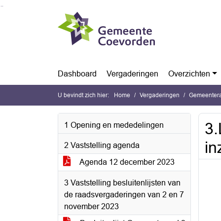
Ga naar de inhoud van deze pagina
Ga naar het zoeken
Ga naar het menu
Dashboard
Vergaderingen
Overzichten
U bevindt zich hier:
Home
Vergaderingen
Gemeentera
3.
1 Opening en mededelingen
in
2 Vaststelling agenda
Agenda 12 december 2023
3 Vaststelling besluitenlijsten van
de raadsvergaderingen van 2 en 7
november 2023