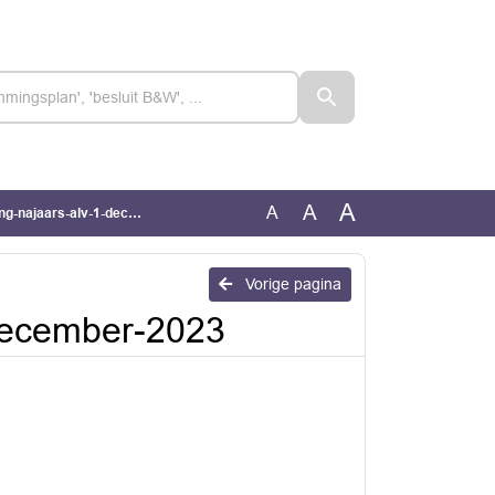
A
A
A
aars-alv-1-december-2023
Vorige pagina
-december-2023