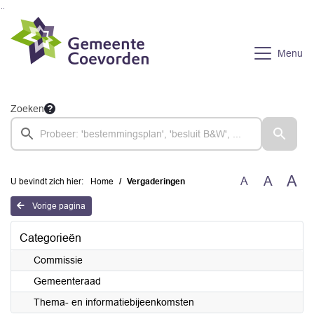
Ga naar de inhoud van deze pagina
Ga naar het zoeken
Ga naar het menu
Menu
Zoeken
A
A
A
U bevindt zich hier:
Home
Vergaderingen
Vorige pagina
Categorieën
Commissie
Gemeenteraad
Thema- en informatiebijeenkomsten