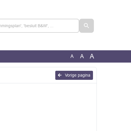
A
A
A
Vorige pagina