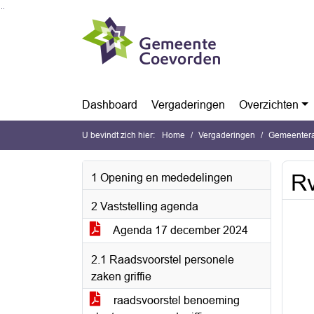
Ga naar de inhoud van deze pagina
Ga naar het zoeken
Ga naar het menu
Dashboard
Vergaderingen
Overzichten
U bevindt zich hier:
Home
Vergaderingen
Gemeentera
Rv
1 Opening en mededelingen
2 Vaststelling agenda
Agenda 17 december 2024
2.1 Raadsvoorstel personele
zaken griffie
raadsvoorstel benoeming