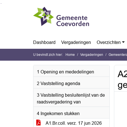
Ga naar de inhoud van deze pagina
Ga naar het zoeken
Ga naar het menu
Dashboard
Vergaderingen
Overzichten
U bevindt zich hier:
Home
Vergaderingen
Gemeentera
A2
1 Opening en mededelingen
g
2 Vaststelling agenda
3 Vaststelling besluitenlijst van de
raadsvergadering van
4 Ingekomen stukken
A1.Br.coll. verz. 17 jun 2026