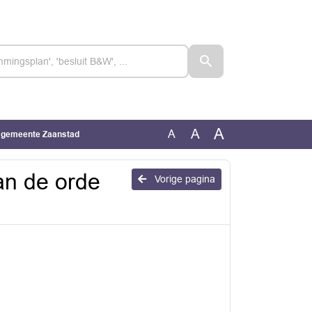
A
A
A
e gemeente Zaanstad
an de orde
Vorige pagina