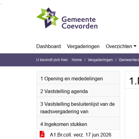
Ga naar de inhoud van deze pagina
Ga naar het zoeken
Ga naar het menu
Dashboard
Vergaderingen
Overzichten
U bevindt zich hier:
Home
Vergaderingen
Gemeentera
1.
1 Opening en mededelingen
2 Vaststelling agenda
3 Vaststelling besluitenlijst van de
raadsvergadering van
4 Ingekomen stukken
A1.Br.coll. verz. 17 jun 2026