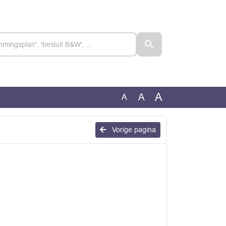
A
A
A
Vorige pagina