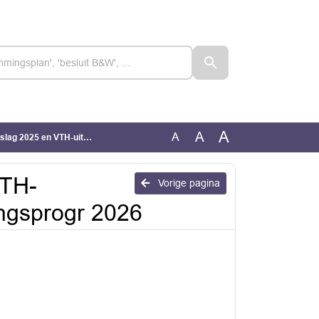
A
A
A
n VTH-uitvoeringsprogr 2026
VTH-
Vorige pagina
ingsprogr 2026