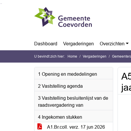
Ga naar de inhoud van deze pagina
Ga naar het zoeken
Ga naar het menu
Dashboard
Vergaderingen
Overzichten
U bevindt zich hier:
Home
Vergaderingen
Gemeentera
A5
1 Opening en mededelingen
ja
2 Vaststelling agenda
3 Vaststelling besluitenlijst van de
raadsvergadering van
4 Ingekomen stukken
A1.Br.coll. verz. 17 jun 2026