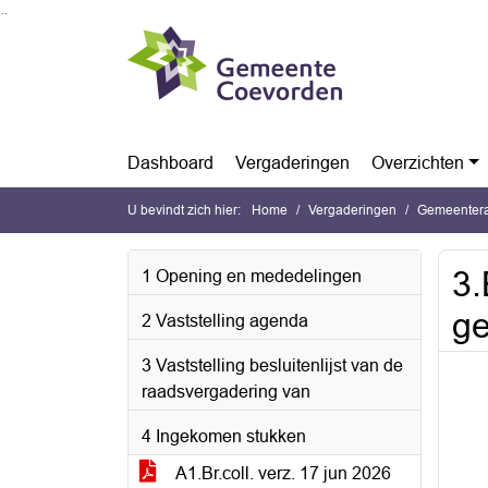
Ga naar de inhoud van deze pagina
Ga naar het zoeken
Ga naar het menu
Dashboard
Vergaderingen
Overzichten
U bevindt zich hier:
Home
Vergaderingen
Gemeentera
3.
1 Opening en mededelingen
ge
2 Vaststelling agenda
3 Vaststelling besluitenlijst van de
raadsvergadering van
4 Ingekomen stukken
A1.Br.coll. verz. 17 jun 2026