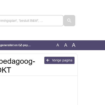
A
A
A
t en GZ-psycholoog bij OKT
hopedagoog-
Vorige pagina
 OKT