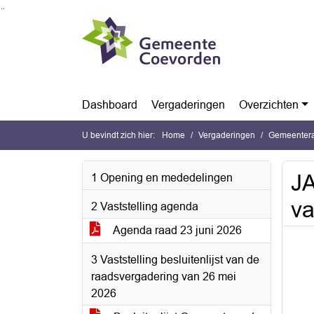
Ga naar de inhoud van deze pagina
Ga naar het zoeken
Ga naar het menu
Dashboard
Vergaderingen
Overzichten
U bevindt zich hier:
Home
Vergaderingen
Gemeentera
J
1 Opening en mededelingen
va
2 Vaststelling agenda
Agenda raad 23 juni 2026
3 Vaststelling besluitenlijst van de
raadsvergadering van 26 mei
2026