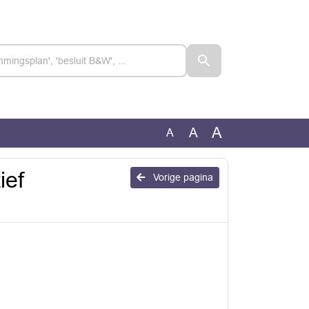
A
A
A
ief
Vorige pagina