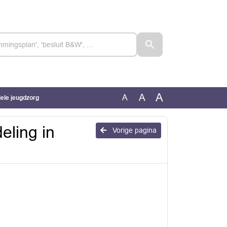
A
A
A
iele jeugdzorg
eling in
Vorige pagina