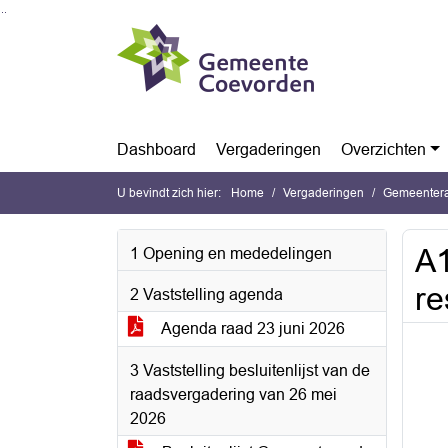
Ga naar de inhoud van deze pagina
Ga naar het zoeken
Ga naar het menu
Dashboard
Vergaderingen
Overzichten
U bevindt zich hier:
Home
Vergaderingen
Gemeentera
A1
1 Opening en mededelingen
re
2 Vaststelling agenda
Agenda raad 23 juni 2026
3 Vaststelling besluitenlijst van de
raadsvergadering van 26 mei
2026