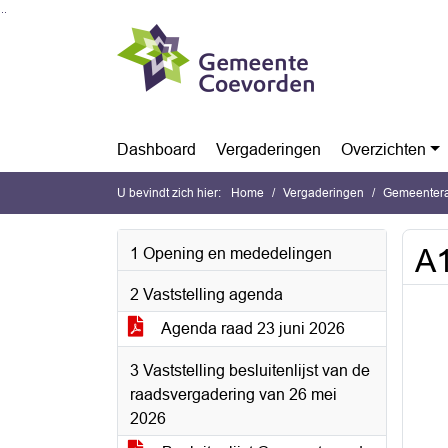
Ga naar de inhoud van deze pagina
Ga naar het zoeken
Ga naar het menu
Dashboard
Vergaderingen
Overzichten
U bevindt zich hier:
Home
Vergaderingen
Gemeentera
A1
1 Opening en mededelingen
2 Vaststelling agenda
Agenda raad 23 juni 2026
3 Vaststelling besluitenlijst van de
raadsvergadering van 26 mei
2026