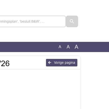
A
A
A
'26
Vorige pagina