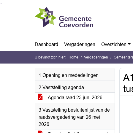
Ga naar de inhoud van deze pagina
Ga naar het zoeken
Ga naar het menu
Dashboard
Vergaderingen
Overzichten
U bevindt zich hier:
Home
Vergaderingen
Gemeentera
A1
1 Opening en mededelingen
tu
2 Vaststelling agenda
Agenda raad 23 juni 2026
3 Vaststelling besluitenlijst van de
raadsvergadering van 26 mei
2026