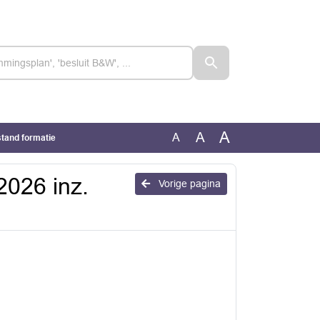
A
A
A
stand formatie
2026 inz.
Vorige pagina