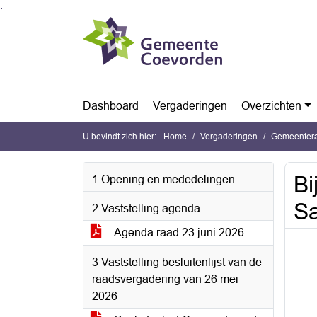
Ga naar de inhoud van deze pagina
Ga naar het zoeken
Ga naar het menu
Dashboard
Vergaderingen
Overzichten
U bevindt zich hier:
Home
Vergaderingen
Gemeentera
Bi
1 Opening en mededelingen
S
2 Vaststelling agenda
Agenda raad 23 juni 2026
3 Vaststelling besluitenlijst van de
raadsvergadering van 26 mei
2026