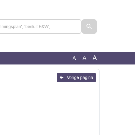
A
A
A
Vorige pagina