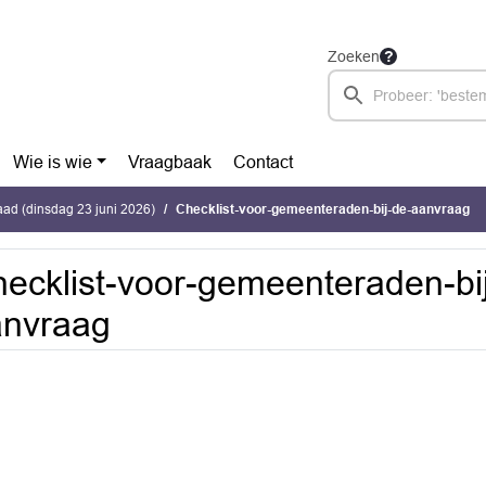
Zoeken
Wie is wie
Vraagbaak
Contact
ad (dinsdag 23 juni 2026)
Checklist-voor-gemeenteraden-bij-de-aanvraag
ecklist-voor-gemeenteraden-bi
anvraag