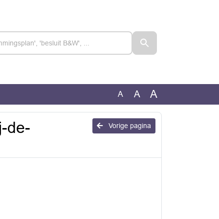
A
A
A
j-de-
Vorige pagina