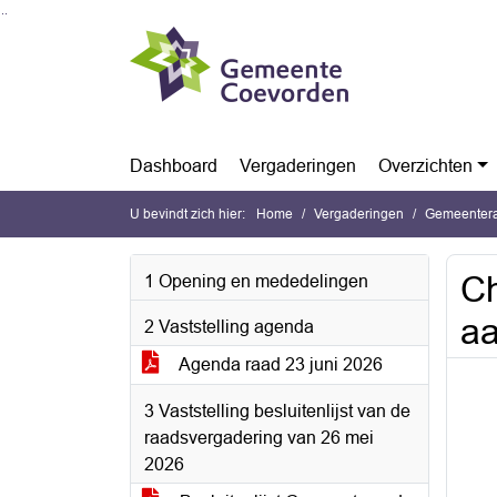
Ga naar de inhoud van deze pagina
Ga naar het zoeken
Ga naar het menu
Dashboard
Vergaderingen
Overzichten
U bevindt zich hier:
Home
Vergaderingen
Gemeentera
Ch
1 Opening en mededelingen
a
2 Vaststelling agenda
Agenda raad 23 juni 2026
3 Vaststelling besluitenlijst van de
raadsvergadering van 26 mei
2026