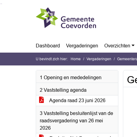
Ga naar de inhoud van deze pagina
Ga naar het zoeken
Ga naar het menu
Dashboard
Vergaderingen
Overzichten
U bevindt zich hier:
Home
Vergaderingen
Gemeentera
Ge
1 Opening en mededelingen
2 Vaststelling agenda
Agenda raad 23 juni 2026
3 Vaststelling besluitenlijst van de
raadsvergadering van 26 mei
2026