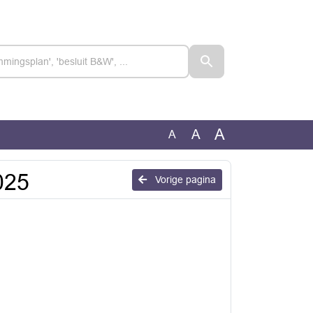
A
A
A
025
Vorige pagina