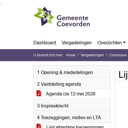
Ga naar de inhoud van deze pagina
Ga naar het zoeken
Ga naar het menu
Dashboard
Vergaderingen
Overzichten
U bevindt zich hier:
Home
Vergaderingen
Commissie 
Li
1 Opening & mededelingen
2 Vaststelling agenda
Agenda cie 12 mei 2026
3 Inspreekrecht
4 Toezeggingen, moties en LTA
Lijst afgedane toezeggingen