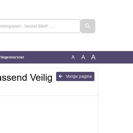
A
A
A
rlingenvervoer
ssend Veilig
Vorige pagina