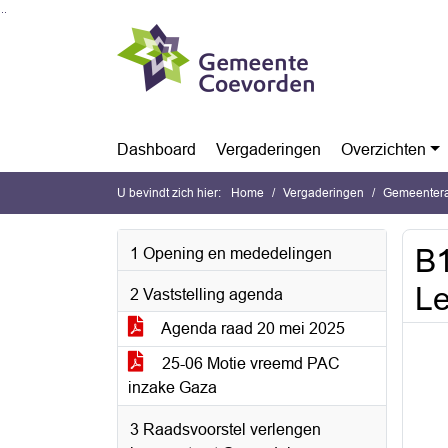
Ga naar de inhoud van deze pagina
Ga naar het zoeken
Ga naar het menu
Dashboard
Vergaderingen
Overzichten
U bevindt zich hier:
Home
Vergaderingen
Gemeentera
B1
1 Opening en mededelingen
Le
2 Vaststelling agenda
Agenda raad 20 mei 2025
25-06 Motie vreemd PAC
inzake Gaza
3 Raadsvoorstel verlengen