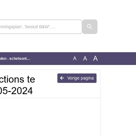
A
A
A
ntwerp - 24-05-2024
tions te
Vorige pagina
-05-2024