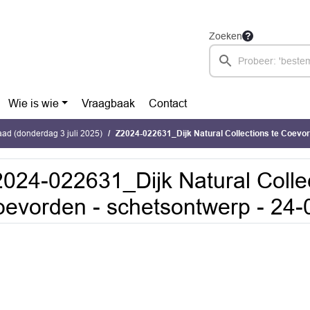
Zoeken
Wie is wie
Vraagbaak
Contact
ad (donderdag 3 juli 2025)
Z2024-022631_Dijk Natural Collections te Coevorden - schetso
024-022631_Dijk Natural Collec
evorden - schetsontwerp - 24