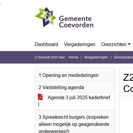
Ga naar de inhoud van deze pagina
Ga naar het zoeken
Ga naar het menu
Dashboard
Vergaderingen
Overzichten
U bevindt zich hier:
Home
Vergaderingen
Gemeentera
Z2
1 Opening en mededelingen
Co
2 Vaststelling agenda
Agenda 3 juli 2025 kaderbrief
I
3 Spreekrecht burgers (inspreken
alleen mogelijk op geagendeerde
onderwerpen!)