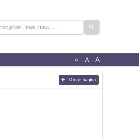
A
A
A
Vorige pagina