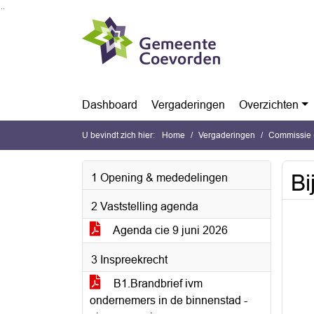
Ga naar de inhoud van deze pagina
Ga naar het zoeken
Ga naar het menu
Dashboard
Vergaderingen
Overzichten
U bevindt zich hier:
Home
Vergaderingen
Commissie (
Bi
1 Opening & mededelingen
2 Vaststelling agenda
Agenda cie 9 juni 2026
3 Inspreekrecht
B1.Brandbrief ivm
ondernemers in de binnenstad -