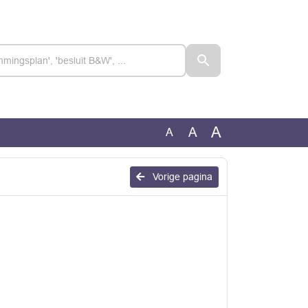
A
A
A
Vorige pagina