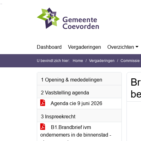
Ga naar de inhoud van deze pagina
Ga naar het zoeken
Ga naar het menu
Dashboard
Vergaderingen
Overzichten
U bevindt zich hier:
Home
Vergaderingen
Commissie (
Br
1 Opening & mededelingen
be
2 Vaststelling agenda
Agenda cie 9 juni 2026
3 Inspreekrecht
B1.Brandbrief ivm
ondernemers in de binnenstad -