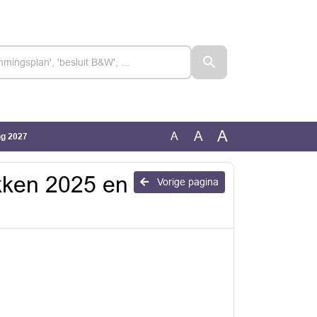
A
A
A
ng 2027
ukken 2025 en
Vorige pagina