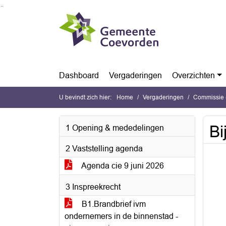
Ga naar de inhoud van deze pagina
Ga naar het zoeken
Ga naar het menu
Dashboard
Vergaderingen
Overzichten
U bevindt zich hier:
Home
Vergaderingen
Commissie (
Bi
1 Opening & mededelingen
2 Vaststelling agenda
Agenda cie 9 juni 2026
3 Inspreekrecht
B1.Brandbrief ivm
ondernemers in de binnenstad -